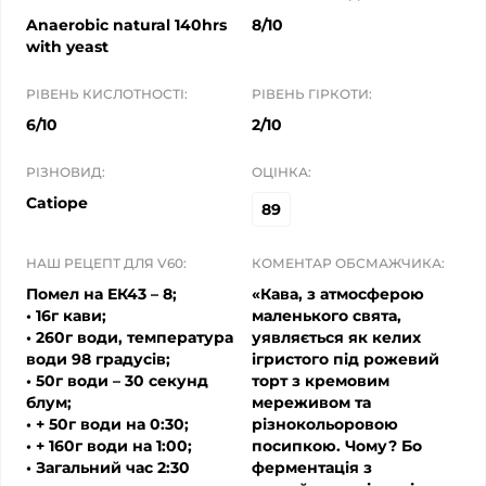
Anaerobic natural 140hrs
8/10
with yeast
РІВЕНЬ КИСЛОТНОСТІ:
РІВЕНЬ ГІРКОТИ:
6/10
2/10
РІЗНОВИД:
ОЦІНКА:
Catiope
89
НАШ РЕЦЕПТ ДЛЯ V60:
КОМЕНТАР ОБСМАЖЧИКА:
Помел на ЕК43 – 8;
«Кава, з атмосферою
• 16г кави;
маленького свята,
• 260г води, температура
уявляється як келих
води 98 градусів;
ігристого під рожевий
• 50г води – 30 секунд
торт з кремовим
блум;
мереживом та
• + 50г води на 0:30;
різнокольоровою
• + 160г води на 1:00;
посипкою. Чому? Бо
• Загальний час 2:30
ферментація з