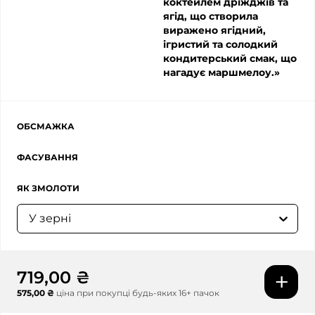
коктейлем дріжджів та
ягід, що створила
виражено ягідний,
ігристий та солодкий
кондитерський смак, що
нагадує маршмелоу.»
ОБСМАЖКА
ФАСУВАННЯ
ЯК ЗМОЛОТИ
У зерні
719,00 ₴
575,00 ₴
ціна при покупці будь-яких 16+ пачок