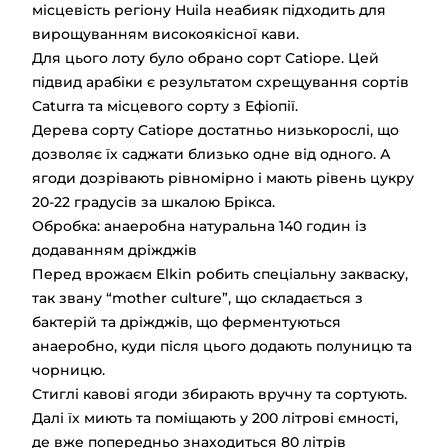
місцевість регіону Huila неабияк підходить для
вирощуванням високоякісної кави.
Для цього лоту було обрано сорт Catiope. Цей
підвид арабіки є результатом схрещування сортів
Caturra та місцевого сорту з Ефіопії.
Дерева сорту Catiope достатньо низькорослі, що
дозволяє їх саджати близько одне від одного. А
ягоди дозрівають рівномірно і мають рівень цукру
20-22 градусів за шкалою Брікса.
Обробка: анаеробна натуральна 140 годин із
додаванням дріжджів
Перед врожаєм Elkin робить спеціальну закваску,
так звану “mother culture”, що складається з
бактерій та дріжджів, що ферментуються
анаеробно, куди після цього додають полуницю та
чорницю.
Стиглі кавові ягоди збирають вручну та сортують.
Далі їх миють та поміщають у 200 літрові ємності,
де вже попередньо знаходиться 80 літрів