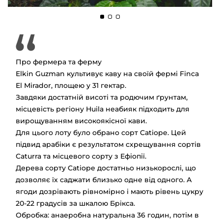
Про фермера та ферму
Elkin Guzman культивує каву на своїй фермі Finca
El Mirador, площею у 31 гектар.
Завдяки достатній висоті та родючим ґрунтам,
місцевість регіону Huila неабияк підходить для
вирощуванням високоякісної кави.
Для цього лоту було обрано сорт Catiope. Цей
підвид арабіки є результатом схрещування сортів
Caturra та місцевого сорту з Ефіопії.
Дерева сорту Catiope достатньо низькорослі, що
дозволяє їх саджати близько одне від одного. А
ягоди дозрівають рівномірно і мають рівень цукру
20-22 градусів за шкалою Брікса.
Обробка: анаеробна натуральна 36 годин, потім в