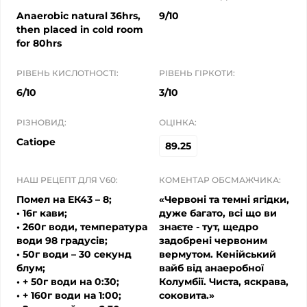
Anaerobic natural 36hrs,
9/10
then placed in cold room
for 80hrs
РІВЕНЬ КИСЛОТНОСТІ:
РІВЕНЬ ГІРКОТИ:
6/10
3/10
РІЗНОВИД:
ОЦІНКА:
Catiope
89.25
НАШ РЕЦЕПТ ДЛЯ V60:
КОМЕНТАР ОБСМАЖЧИКА:
Помел на ЕК43 – 8;
«Червоні та темні ягідки,
• 16г кави;
дуже багато, всі що ви
• 260г води, температура
знаєте - тут, щедро
води 98 градусів;
задобрені червоним
• 50г води – 30 секунд
вермутом. Кенійський
блум;
вайб від анаеробної
• + 50г води на 0:30;
Колумбії. Чиста, яскрава,
• + 160г води на 1:00;
соковита.»