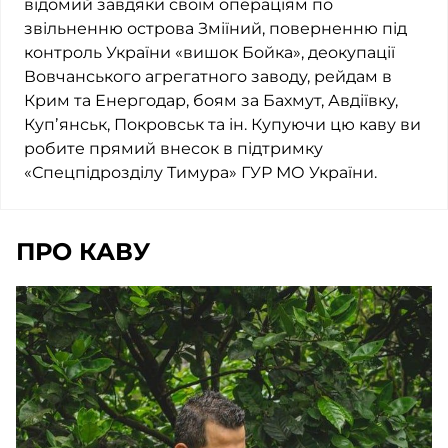
відомий завдяки своїм операціям по
звільненню острова Зміїний, поверненню під
контроль України «вишок Бойка», деокупації
Вовчанського агрегатного заводу, рейдам в
Крим та Енергодар, боям за Бахмут, Авдіївку,
Купʼянськ, Покровськ та ін. Купуючи цю каву ви
робите прямий внесок в підтримку
«Спецпідрозділу Тимура» ГУР МО України.
ПРО КАВУ