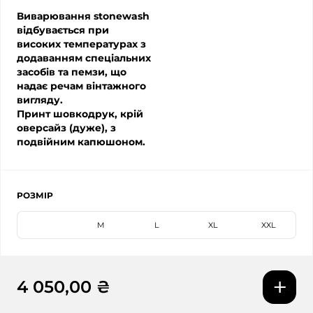
Виварювання stonewash
відбувається при
високих температурах з
додаванням спеціальних
засобів та пемзи, що
надає речам вінтажного
вигляду.
Принт шовкодрук, крій
оверсайз (дуже), з
подвійним капюшоном.
РОЗМІР
S
M
L
XL
XXL
4 050,00 ₴