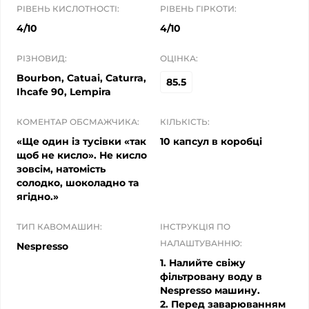
РІВЕНЬ КИСЛОТНОСТІ:
РІВЕНЬ ГІРКОТИ:
4/10
4/10
РІЗНОВИД:
ОЦІНКА:
Bourbon, Catuai, Caturra,
85.5
Ihcafe 90, Lempira
КОМЕНТАР ОБСМАЖЧИКА:
КІЛЬКІСТЬ:
«Ще один із тусівки «так
10 капсул в коробці
щоб не кисло». Не кисло
зовсім, натомість
солодко, шоколадно та
ягідно.»
ТИП КАВОМАШИН:
ІНСТРУКЦІЯ ПО
НАЛАШТУВАННЮ:
Nespresso
1. Налийте свіжу
фільтровану воду в
Nespresso машину.
2. Перед заварюванням