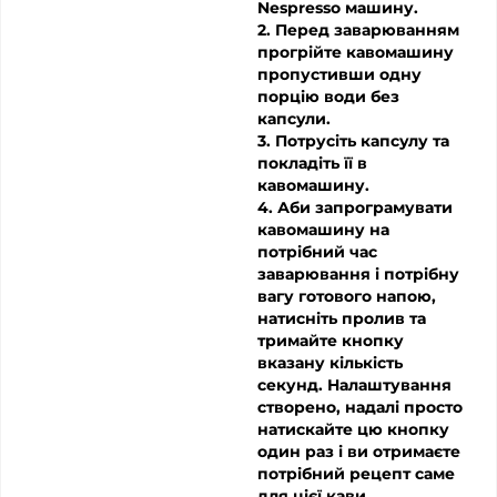
Nespresso машину.
2. Перед заварюванням
прогрійте кавомашину
пропустивши одну
порцію води без
капсули.
3. Потрусіть капсулу та
покладіть її в
кавомашину.
4. Аби запрограмувати
кавомашину на
потрібний час
заварювання і потрібну
вагу готового напою,
натисніть пролив та
тримайте кнопку
вказану кількість
секунд. Налаштування
створено, надалі просто
натискайте цю кнопку
один раз і ви отримаєте
потрібний рецепт саме
для цієї кави.