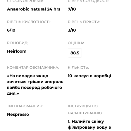
СПОСІБ ОБРОБКИ:
РІВЕНЬ СОЛОДКОСТІ:
Anaerobic natural 24 hrs
7/10
РІВЕНЬ КИСЛОТНОСТІ:
РІВЕНЬ ГІРКОТИ:
6/10
3/10
РІЗНОВИД:
ОЦІНКА:
Heirloom
88.5
КОМЕНТАР ОБСМАЖЧИКА:
КІЛЬКІСТЬ:
«На випадок якщо
10 капсул в коробці
хочеться трішки апероль
вайбс посеред робочого
дня.»
ТИП КАВОМАШИН:
ІНСТРУКЦІЯ ПО
НАЛАШТУВАННЮ:
Nespresso
1. Налийте свіжу
фільтровану воду в