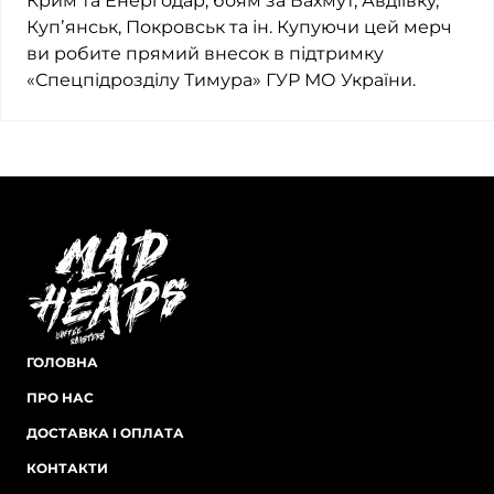
Крим та Енергодар, боям за Бахмут, Авдіївку,
Купʼянськ, Покровськ та ін. Купуючи цей мерч
ви робите прямий внесок в підтримку
«Спецпідрозділу Тимура» ГУР МО України.
ГОЛОВНА
ПРО НАС
ДОСТАВКА І ОПЛАТА
КОНТАКТИ