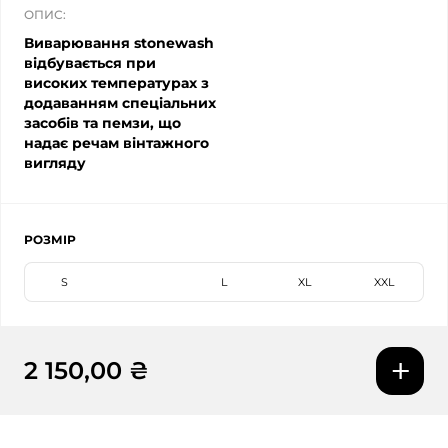
ОПИС:
Виварювання stonewash
відбувається при
високих температурах з
додаванням спеціальних
засобів та пемзи, що
надає речам вінтажного
вигляду
РОЗМІР
S
M
L
XL
XXL
2 150,00 ₴