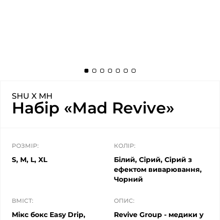
SHU X MH
Набір «Mad Revive»
РОЗМІР:
КОЛІР:
S, M, L, XL
Білий, Сірий, Сірий з
ефектом виварювання,
Чорний
ВМІСТ:
ОПИС:
Мікс бокс Easy Drip,
Revive Group - медики у