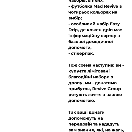
наборів, в яких:
- футболка Mad Revive в
чотирьох кольорах на
вибір;
- особливий набір Easy
Drip, де кожен дріп має
інформаційну картку з
базової домедичної
допомоги;
- стікерпак.
Тож схема наступна: ви -
купуєте лімітовані
благодійні набори з
дропу, ми - донатимо
прибуток, Revive Group -
рятують життя з вашою
допомогою.
Так ваші донати
допоможуть на
передовій та нададуть
вам знання, які, на жаль,